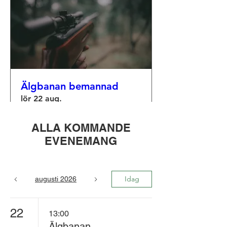
Älgbanan bemannad
lör 22 aug.
Mer information
ALLA KOMMANDE
EVENEMANG
Läs mer
Idag
augusti 2026
22
13:00
Älgbanan