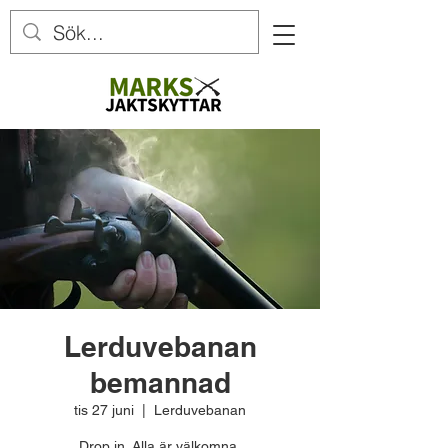
Lerduvebanan
bemannad
tis 27 juni
  |  
Lerduvebanan
Drop in. Alla är välkomna.