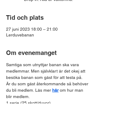
Tid och plats
27 juni 2023 18:00 – 21:00
Lerduvebanan
Om evenemanget
Samtiga som utnyttjar banan ska vara 
medlemmar. Men självklart är det okej att 
besöka banan som gäst för att testa på. 
Är du som gäst återkommande så behöver 
du bli medlem. Läs mer 
här
 om hur man 
blir medlem.
1 serie (25 skott/duvor)
Skott + duvor - 150:-
Enbart duvor - 50:-
Dela detta evenemang