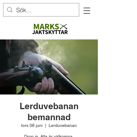
Lerduvebanan
bemannad
tors 08 juni
  |  
Lerduvebanan
Drop in. Alla är välkomna.