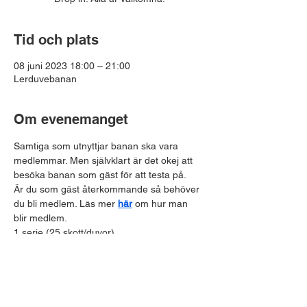
Tid och plats
08 juni 2023 18:00 – 21:00
Lerduvebanan
Om evenemanget
Samtiga som utnyttjar banan ska vara 
medlemmar. Men självklart är det okej att 
besöka banan som gäst för att testa på. 
Är du som gäst återkommande så behöver 
du bli medlem. Läs mer 
här
 om hur man 
blir medlem.
1 serie (25 skott/duvor)
Skott + duvor - 150:-
Enbart duvor - 50:-
Dela detta evenemang