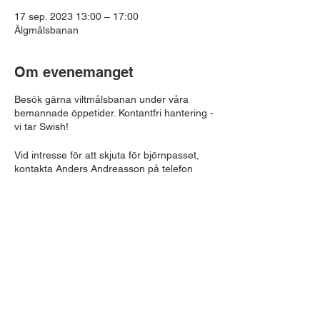
17 sep. 2023 13:00 – 17:00
Älgmålsbanan
Om evenemanget
Besök gärna viltmålsbanan under våra
bemannade öppetider. Kontantfri hantering -
vi tar Swish!
Vid intresse för att skjuta för björnpasset,
kontakta Anders Andreasson på telefon
0706950063
Dela detta evenemang