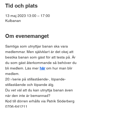
Tid och plats
13 maj 2023 13:00 – 17:00
Kulbanan
Om evenemanget
Samtiga som utnyttjar banan ska vara 
medlemmar. Men självklart är det okej att 
besöka banan som gäst för att testa på. Är 
du som gäst återkommande så behöver du 
bli medlem. Läs mer 
här
 om hur man blir 
medlem.
20:-/serie på stillastående-, löpande- 
stillastående och löpande älg.
Du vet väl att du kan utnyttja banan även 
när den inte är bemannad? 
Kod till dörren erhålls via Patrik Söderberg 
0706-641211.
Måndag-Fredag 09.00-21.00