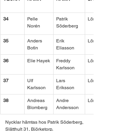
34
Pelle 
Patrik 
Lördag 
Norén
Söderberg
35
Anders 
Erik 
Lördag
Botin
Eliasson
36
Elie Hayek
Freddy 
Lördag
Karlsson
37
Ulf 
Lars 
Lördag
Karlsson
Eriksson
38
Andreas 
Andre 
Lördag
Blomberg
Andersson
Nycklar hämtas hos Patrik Söderberg, 
Slätthult 31, Björketorp. 